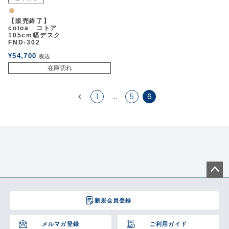
アウトレットSALE
ナチュラル
【販売終了】
cotoa コトア
105cm幅デスク
ブログ
FND-302
¥
54,700
税込
在庫切れ
ご利用ガイド
1
…
5
6
ログイン
お問い合わせ
ペー
ジト
新規会員登録
ップ
へ
メルマガ登録
ご利用ガイド