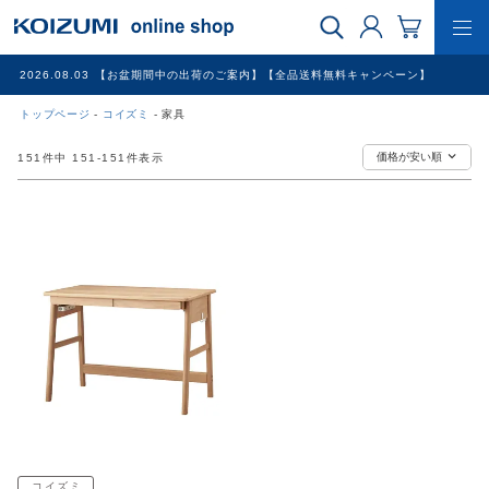
2026.08.03
【お盆期間中の出荷のご案内】【全品送料無料キャンペーン】
トップページ
コイズミ
家具
WEB限定品
価格が安い順
151
件中
151
-
151
件表示
理美容家電
調理家電
冷暖房家電
家具
その他
コイズミ