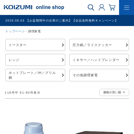
2026.08.03
【お盆期間中の出荷のご案内】【全品送料無料キャンペーン】
トップページ
調理家電
WEB限定品
トースター
圧力鍋／ライスクッカー
理美容家電
レンジ
ミキサー／ハンドブレンダー
調理家電
ホットプレート／IH／グリル
その他調理家電
鍋
冷暖房家電
価格が安い順
118
件中
61
-
90
件表示
家具
その他