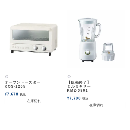
白2
白2
オーブントースター
【販売終了】
KOS-1205
ミルミキサー
KMZ-0801
¥
7,678
税込
¥
7,700
税込
在庫切れ
在庫切れ