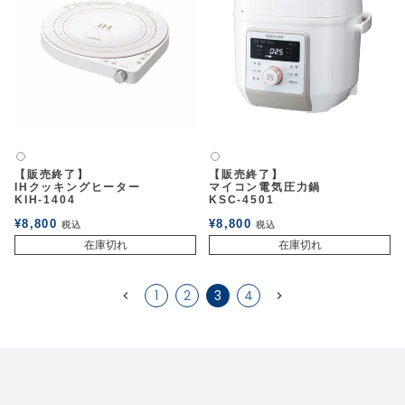
白2
白2
【販売終了】
【販売終了】
IHクッキングヒーター
マイコン電気圧力鍋
KIH-1404
KSC-4501
¥
8,800
¥
8,800
税込
税込
在庫切れ
在庫切れ
1
2
3
4