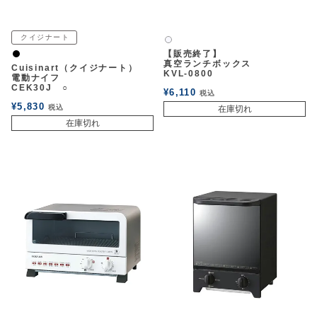
クイジナート
白2
【販売終了】
黒
真空ランチボックス
Cuisinart（クイジナート）
KVL-0800
電動ナイフ
CEK30J ○
¥
6,110
税込
¥
5,830
税込
在庫切れ
在庫切れ