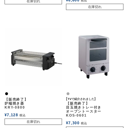
¥
6,600
税込
在庫切れ
在庫切れ
黒
グレー
[TVで紹介されました]
【販売終了】
炉端焼き器
【販売終了】
KRY-0800
目玉焼きトレー付き
オーブントースター
¥
7,128
KOS-0601
税込
在庫切れ
¥
7,300
税込