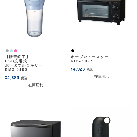
アウトレットSALE
ブログ
ご利用ガイド
グレー
ライトブルー
ピンク
黒
【販売終了】
オーブントースター
ログイン
USB充電式
KOS-1027
ポータブルミキサー
¥
4,928
KMX-0400
税込
在庫切れ
¥
4,880
お問い合わせ
税込
在庫切れ