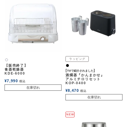
ラッピング
白2
【販売終了】
黒
食器乾燥器
[TVで紹介されました]
KDE-6000
酒燗器『かんまかせ』
アルミチロリセット
¥
7,990
税込
KOP-0400
在庫切れ
¥
8,470
税込
在庫切れ
NEW