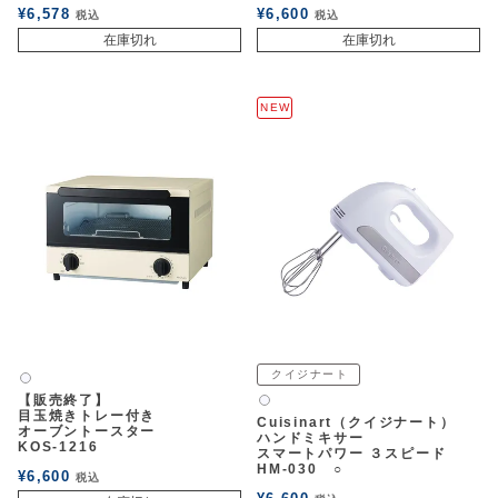
¥
6,578
¥
6,600
税込
税込
在庫切れ
在庫切れ
NEW
クイジナート
白2
【販売終了】
白2
目玉焼きトレー付き
Cuisinart（クイジナート）
オーブントースター
ハンドミキサー
KOS-1216
スマートパワー ３スピード
HM-030 ○
¥
6,600
税込