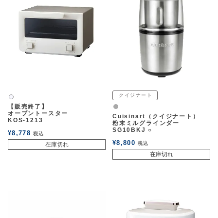
クイジナート
白2
【販売終了】
グレー
オーブントースター
Cuisinart（クイジナート）
KOS-1213
粉末ミルグラインダー
SG10BKJ ○
¥
8,778
税込
¥
8,800
税込
在庫切れ
在庫切れ