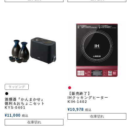
ラッピング
赤
【販売終了】
黒
IHクッキングヒーター
酒燗器『かんまかせ』
KIH-1402
徳利＆おちょこセット
KYS-0401
¥
10,978
税込
¥
11,000
税込
在庫切れ
在庫切れ