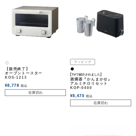
ラッピング
白2
【販売終了】
黒
オーブントースター
[TVで紹介されました]
KOS-1213
酒燗器『かんまかせ』
アルミチロリセット
¥
8,778
税込
KOP-0400
在庫切れ
¥
8,470
税込
在庫切れ