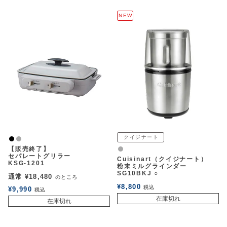
NEW
クイジナート
黒
グレー
【販売終了】
グレー
セパレートグリラー
Cuisinart（クイジナート）
KSG-1201
粉末ミルグラインダー
SG10BKJ ○
通常
¥
18,480
のところ
¥
8,800
税込
¥
9,990
税込
在庫切れ
在庫切れ