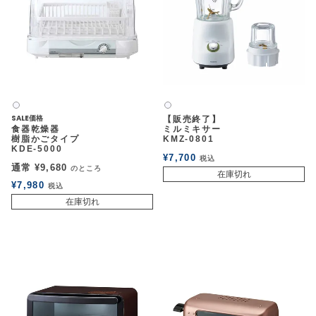
白2
白2
SALE価格
【販売終了】
食器乾燥器
ミルミキサー
樹脂かごタイプ
KMZ-0801
KDE-5000
¥
7,700
税込
通常
¥
9,680
のところ
在庫切れ
¥
7,980
税込
在庫切れ