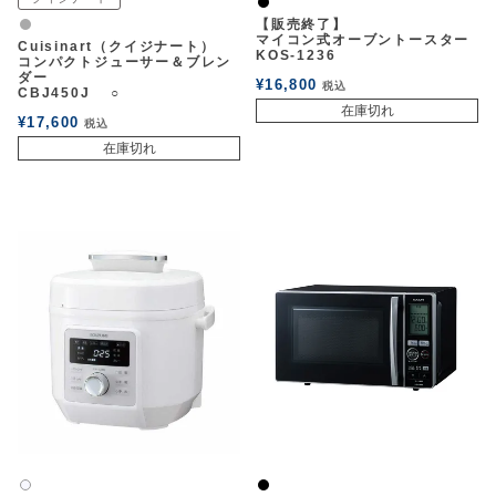
黒
【販売終了】
グレー
マイコン式オーブントースター
Cuisinart（クイジナート）
KOS-1236
コンパクトジューサー＆ブレン
ダー
¥
16,800
税込
CBJ450J ○
在庫切れ
¥
17,600
税込
在庫切れ
黒
白2