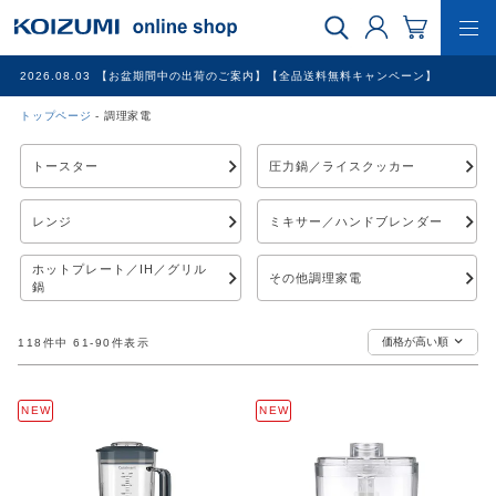
2026.08.03
【お盆期間中の出荷のご案内】【全品送料無料キャンペーン】
トップページ
調理家電
WEB限定品
トースター
圧力鍋／ライスクッカー
理美容家電
レンジ
ミキサー／ハンドブレンダー
調理家電
ホットプレート／IH／グリル
その他調理家電
鍋
冷暖房家電
価格が高い順
118
件中
61
-
90
件表示
家具
NEW
NEW
その他