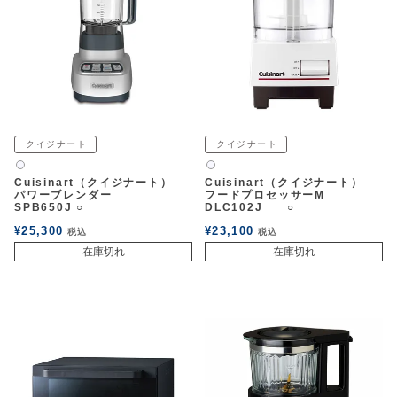
アウトレットSALE
ブログ
ご利用ガイド
クイジナート
クイジナート
白2
白2
ログイン
Cuisinart（クイジナート）
Cuisinart（クイジナート）
パワーブレンダー
フードプロセッサーM
SPB650J ○
DLC102J ○
お問い合わせ
¥
25,300
¥
23,100
税込
税込
在庫切れ
在庫切れ