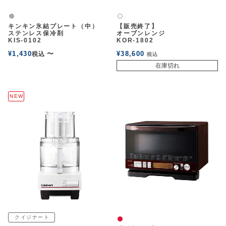
グレー
白2
キンキン氷結プレート（中）
【販売終了】
ステンレス保冷剤
オーブンレンジ
KIS-0102
KOR-1802
¥
1,430
〜
¥
38,600
税込
税込
在庫切れ
NEW
クイジナート
赤