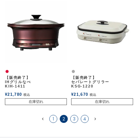
赤
グレー
【販売終了】
【販売終了】
IHグリルなべ
セパレートグリラー
KIH-1411
KSG-1220
¥
21,780
¥
21,670
税込
税込
在庫切れ
在庫切れ
1
2
3
4