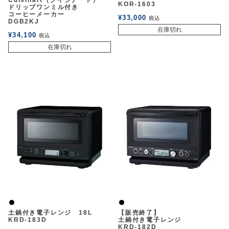
Cuisinart（クイジナート）
KOR-1603
ドリップワンミル付き
コーヒーメーカー
¥
33,000
税込
DGB2KJ
在庫切れ
¥
34,100
税込
在庫切れ
黒
黒
土鍋付き電子レンジ 18L
【販売終了】
KRD-183D
土鍋付き電子レンジ
KRD-182D