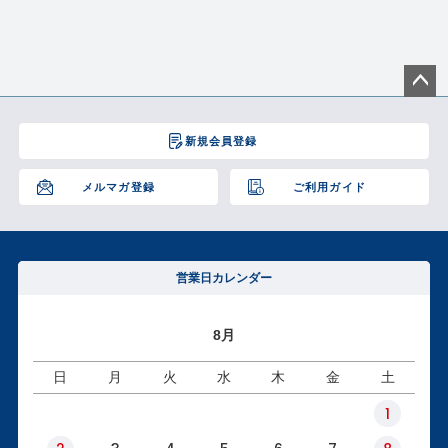
ペー
ジト
新規会員登録
ップ
へ
メルマガ登録
ご利用ガイド
営業日カレンダー
8月
日
月
火
水
木
金
土
1