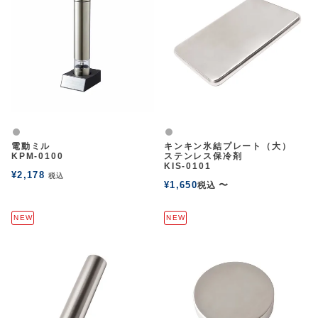
グレー
グレー
電動ミル
キンキン氷結プレート（大）
KPM-0100
ステンレス保冷剤
KIS-0101
¥
2,178
税込
¥
1,650
〜
税込
NEW
NEW