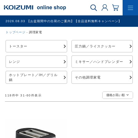
2026.08.03
【お盆期間中の出荷のご案内】【全品送料無料キャンペーン】
トップページ
調理家電
WEB限定品
トースター
圧力鍋／ライスクッカー
理美容家電
レンジ
ミキサー／ハンドブレンダー
調理家電
ホットプレート／IH／グリル
その他調理家電
鍋
冷暖房家電
価格が高い順
118
件中
31
-
60
件表示
家具
その他