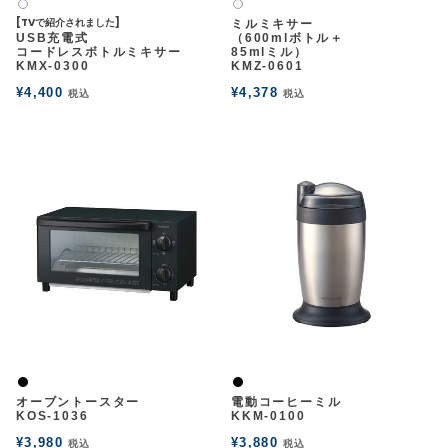
白2
白2
[TVで紹介されました]
ミルミキサー
USB充電式
（600mlボトル＋
コードレスボトルミキサー
85mlミル）
KMX-0300
KMZ-0601
¥
4,400
¥
4,378
税込
税込
黒
黒
オーブントースター
電動コーヒーミル
KOS-1036
KKM-0100
¥
3,980
¥
3,880
税込
税込