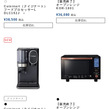
【販売終了】
白2
オーブンレンジ
Cuisinart（クイジナート）
KOR-1801
フードプロセッサーL
DLC192J ○
¥
36,080
税込
¥
38,500
税込
在庫切れ
在庫切れ
NEW
クイジナート
黒
【販売終了】
黒
オーブンレンジ